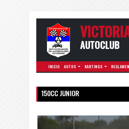
VICTORI
AUTOCLUB
INICIO
AUTOS
KARTINGS
REGLAME
150CC JUNIOR