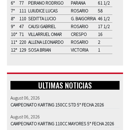
6°
77
PEIRANO RODRIGO
PARANA
61 1/2
7°
111
LUIUDICE LUCAS
ROSARIO
58
8°
110
SEDITTA LUCIO
G. BAIGORRIA
46 1/2
9°
47
CAUSI GABRIEL
ROSARIO
17 1/2
10°
71
VILLARRUEL OMAR
CRESPO
16
11°
220
ALLENA LEONARDO
ROSARIO
2
12°
129
SOSA BRIAN
VICTORIA
1
ULTIMAS NOTICIAS
August 06, 2026
CAMPEONATO KARTING 150CC STD 5° FECHA 2026
August 06, 2026
CAMPEONATO KARTING 110CC MAYORES 5° FECHA 2026