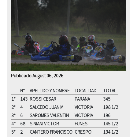
Publicado August 06, 2026
N°
APELLIDO Y NOMBRE
LOCALIDAD
TOTAL
1°
143
ROSSI CESAR
PARANA
345
2°
4
SALCEDO JUAN M
VICTORIA
198 1/2
3°
6
SAROMES VALENTIN
VICTORIA
196
4°
68
SINIANI VICTOR
FUNES
145 1/2
5°
2
CANTERO FRANCISCO
CRESPO
134 1/2